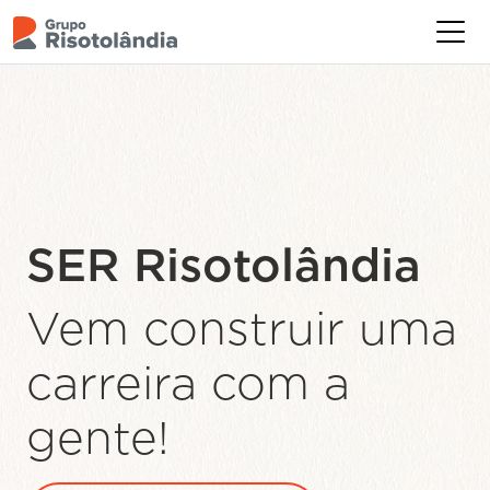
Levamos
alimentação de
qualidade para
mais de
550.000
brasileiros
todos
os dias