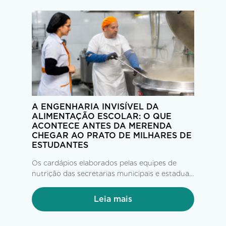
A ENGENHARIA INVISÍVEL DA
ALIMENTAÇÃO ESCOLAR: O QUE
ACONTECE ANTES DA MERENDA
CHEGAR AO PRATO DE MILHARES DE
ESTUDANTES
Os cardápios elaborados pelas equipes de
nutrição das secretarias municipais e estaduais
de Educação, seguindo as diretrizes do FNDE
e do PNAE, chegam às empresas operadoras
Leia mais
com até 60 dias de antecedência. A partir daí,
tem início uma complexa operação...