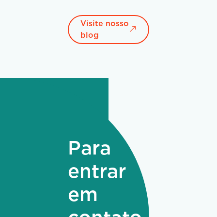
Visite nosso
blog
Para
entrar
em