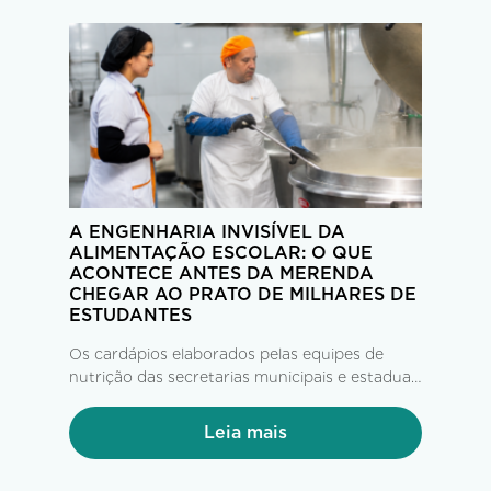
A ENGENHARIA INVISÍVEL DA
ALIMENTAÇÃO ESCOLAR: O QUE
ACONTECE ANTES DA MERENDA
CHEGAR AO PRATO DE MILHARES DE
ESTUDANTES
Os cardápios elaborados pelas equipes de
nutrição das secretarias municipais e estaduais
de Educação, seguindo as diretrizes do FNDE
e do PNAE, chegam às empresas operadoras
Leia mais
com até 60 dias de antecedência. A partir daí,
tem início uma complexa operação...