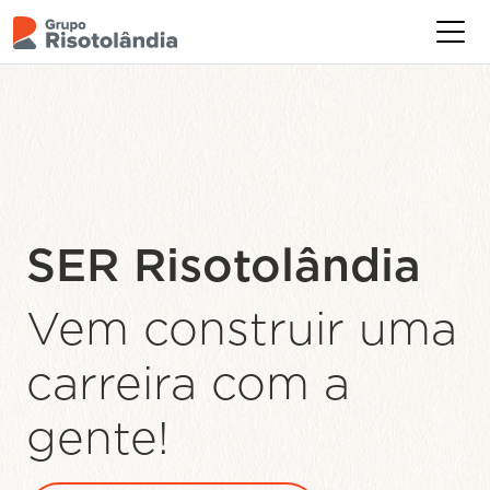
Levamos
alimentação de
qualidade para
mais de
550.000
brasileiros
todos
os dias