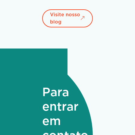
Visite nosso
blog
Para
entrar
em