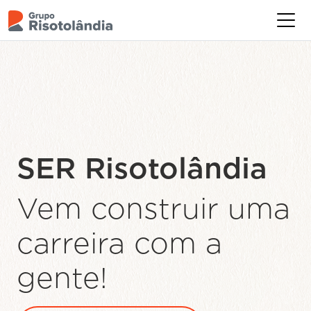
Levamos
alimentação de
qualidade para
mais de
550.000
brasileiros
todos
os dias