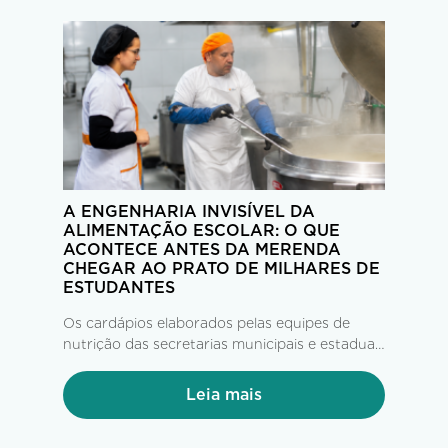
A ENGENHARIA INVISÍVEL DA
ALIMENTAÇÃO ESCOLAR: O QUE
ACONTECE ANTES DA MERENDA
CHEGAR AO PRATO DE MILHARES DE
ESTUDANTES
Os cardápios elaborados pelas equipes de
nutrição das secretarias municipais e estaduais
de Educação, seguindo as diretrizes do FNDE
e do PNAE, chegam às empresas operadoras
Leia mais
com até 60 dias de antecedência. A partir daí,
tem início uma complexa operação...