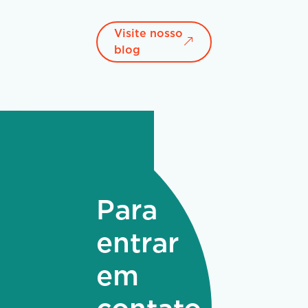
Visite nosso
blog
Para
entrar
em