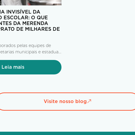
A INVISÍVEL DA
 ESCOLAR: O QUE
NTES DA MERENDA
RATO DE MILHARES DE
borados pelas equipes de
etarias municipais e estaduais
uindo as diretrizes do FNDE
am às empresas operadoras
Leia mais
e antecedência. A partir daí,
omplexa operação...
Visite nosso blog