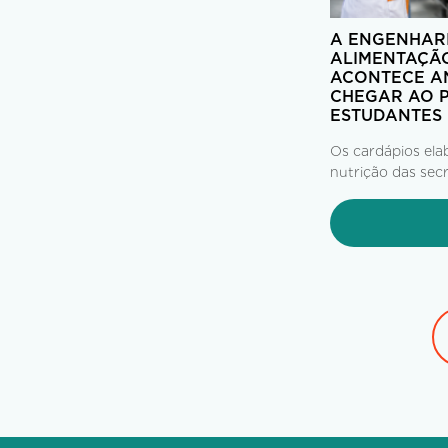
A ENGENHARI
ALIMENTAÇÃO
ACONTECE A
CHEGAR AO P
ESTUDANTES
Os cardápios ela
nutrição das secr
de Educação, seg
e do PNAE, cheg
com até 60 dias d
tem início uma c