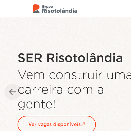
Levamos
alimentação de
qualidade para ma
de
550.000
Anterior
brasileiros
todos 
dias