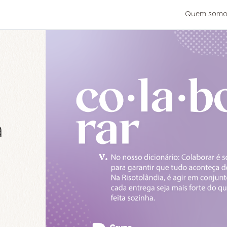
Quem somo
is
os