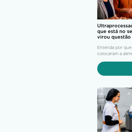
Ultraprocessa
que está no s
virou questão
Entenda por que
colocaram a alim
centro das estra
produtividade e 