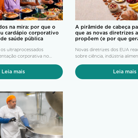
dos na mira: por que o
A pirâmide de cabeça par
eu cardápio corporativo
que as novas diretrizes 
 de saúde pública
propõem (e por que ger
 os ultraprocessados
Novas diretrizes dos EUA re
entação corporativa no
sobre ciência, indústria alimen
tégias de saúde,
alimentação saudável.
bem-estar.
Leia mais
Leia mais