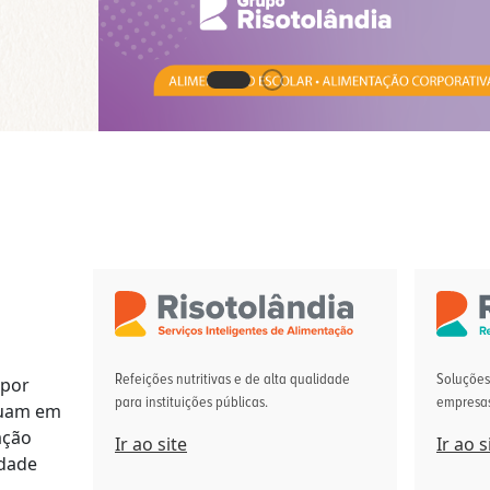
Refeições nutritivas e de alta qualidade
Soluções
por
para instituições públicas.
empresas
tuam em
ação
Ir ao site
Ir ao s
idade