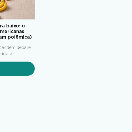
a baixo: o
americanas
am polêmica)
acendem debate
tícia e