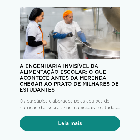
A ENGENHARIA INVISÍVEL DA
ALIMENTAÇÃO ESCOLAR: O QUE
ACONTECE ANTES DA MERENDA
CHEGAR AO PRATO DE MILHARES DE
ESTUDANTES
Os cardápios elaborados pelas equipes de
nutrição das secretarias municipais e estaduais
de Educação, seguindo as diretrizes do FNDE
e do PNAE, chegam às empresas operadoras
Leia mais
com até 60 dias de antecedência. A partir daí,
tem início uma complexa operação...