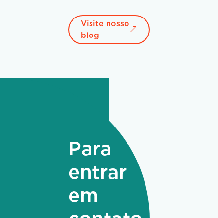
Visite nosso
blog
Para
entrar
em