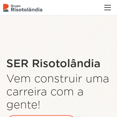
Levamos
alimentação de
qualidade para
mais de
550.000
brasileiros
todos
os dias