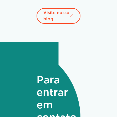
Visite nosso
blog
Para
entrar
em