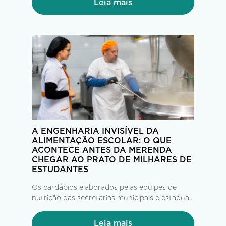
Leia mais
A ENGENHARIA INVISÍVEL DA
ALIMENTAÇÃO ESCOLAR: O QUE
ACONTECE ANTES DA MERENDA
CHEGAR AO PRATO DE MILHARES DE
ESTUDANTES
Os cardápios elaborados pelas equipes de
nutrição das secretarias municipais e estaduais
de Educação, seguindo as diretrizes do FNDE
e do PNAE, chegam às empresas operadoras
Leia mais