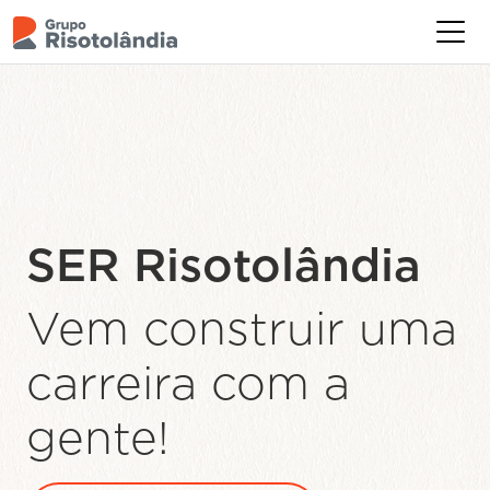
Levamos
alimentação de
qualidade para
mais de
550.000
brasileiros
todos
os dias