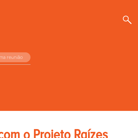
uma reunião
om o Projeto Raízes