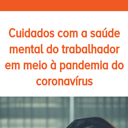
Cuidados com a saúde
mental do trabalhador
em meio à pandemia do
coronavírus