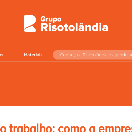
as
Materiais
Conheça a Risotolândia e agende 
o trabalho: como a empre