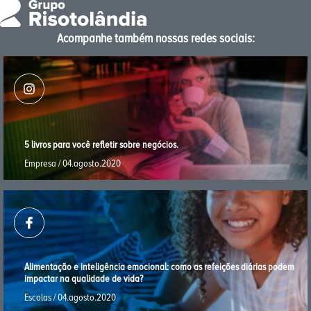
Acompanhe também nossas redes sociais:
5 livros para você reﬂetir sobre negócios.
Empresa / 04.agosto.2020
Alimentação e inteligência emocional: como as refeições diárias podem
impactar na qualidade de vida?
Escolas / 04.agosto.2020