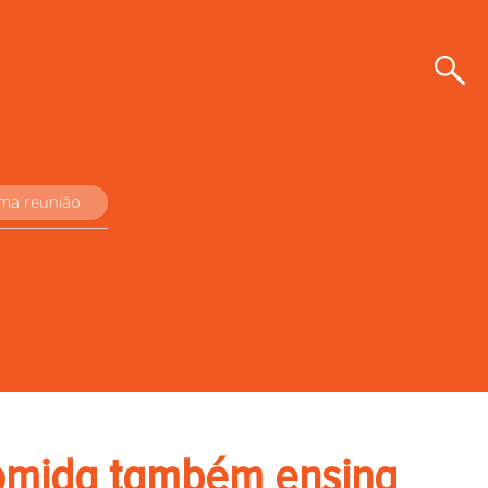
uma reunião
comida também ensina