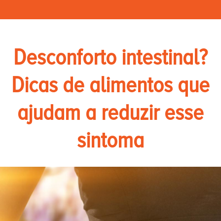
Desconforto intestinal?
Dicas de alimentos que
ajudam a reduzir esse
sintoma