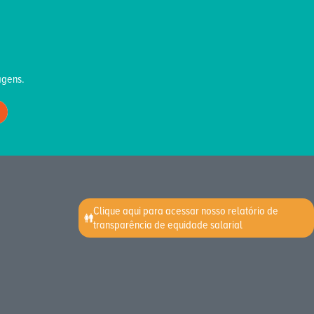
agens.
Clique aqui para acessar nosso relatório de
transparência de equidade salarial