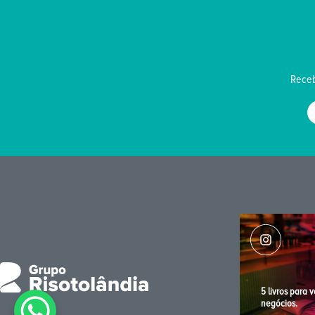
Receb
5 livros para 
negócios.