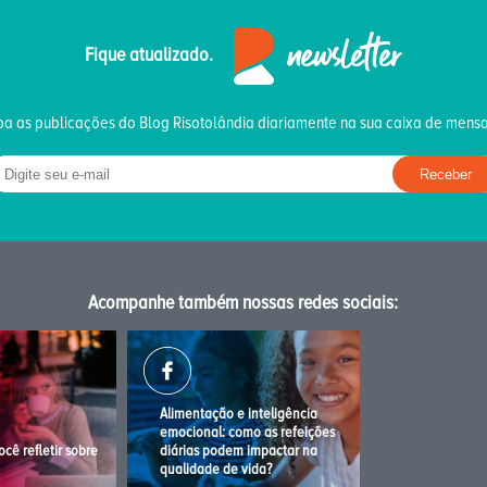
Fique atualizado.
a as publicações do Blog Risotolândia diariamente na sua caixa de mens
Acompanhe também nossas redes sociais:
Alimentação e inteligência
emocional: como as refeições
você reﬂetir sobre
diárias podem impactar na
qualidade de vida?