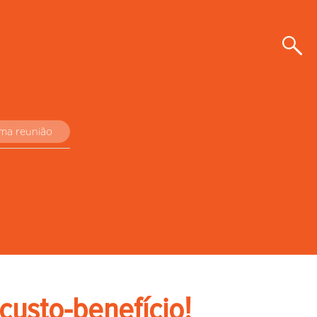
uma reunião
custo-benefício!