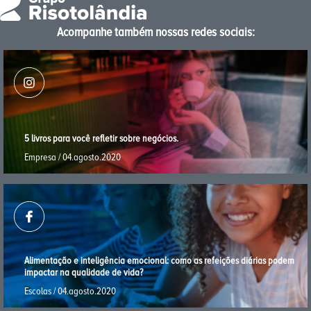
Acompanhe também nossas redes sociais:
5 livros para você reﬂetir sobre negócios.
Empresa / 04.agosto.2020
Alimentação e inteligência emocional: como as refeições diárias podem
impactar na qualidade de vida?
Escolas / 04.agosto.2020