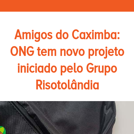
Amigos do Caximba:
ONG tem novo projeto
iniciado pelo Grupo
Risotolândia